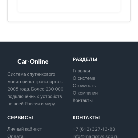
РАЗДЕЛЫ
Car-Online
Главная
Система спутникового
О системе
мониторинга транспорта с
Стоимость
2005 года. Более 230 000
О компании
подключённых устройств
Контакты
по всей России и миру.
СЕРВИСЫ
КОНТАКТЫ
Личный кабинет
+7 (812) 327-13-88
Оплата
info@magicsys.spb.ru