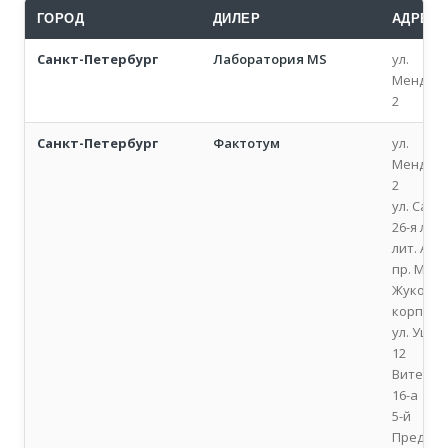
ГОРОД
ДИЛЕР
АДРЕС
Санкт-Петербург
Лаборатория MS
ул.
Менделе
2
Санкт-Петербург
Фактотум
ул.
Менделе
2
ул. Салов
26-я лини
лит. А
пр. Мар
Жукова, 
корп.1
ул. Ушин
12
Витебски
16-а
5-й
Предпо