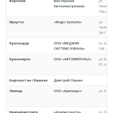
Воронеж
Мастерская
ул.
Автоэлектроники
Ленингр
29д, бок
Иркутск
«Magic Systems»
ул.
Челябин
26/1
Краснодар
ООО «МЕДЖИК
ул. Бабу
СИСТЕМС КУБАНЬ»
248
Красноярск
ООО «АВТОИМПУЛЬС»
ул. Кали
91, стр. 3
Кыргызстан / Бишкек
Дмитрий Лашин
Липецк
ООО «Криокарс»
ул. 9 Мая
Нижневартовск
«Аларм-Центр»
ул. Лени