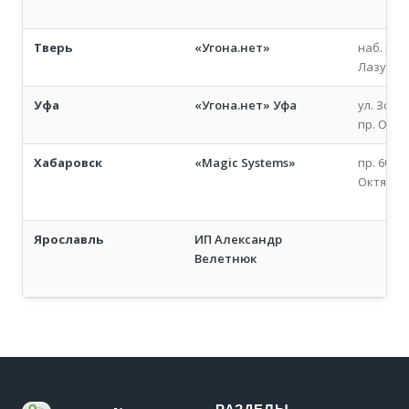
Тверь
«Угона.нет»
наб. рек
Лазури, 
Уфа
«Угона.нет» Уфа
ул. Зорге
пр. Октя
Хабаровск
«Magic Systems»
пр. 60-л
Октября,
Ярославль
ИП Александр
Велетнюк