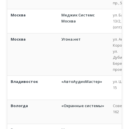
пр., 5
Москва
Меджик Системс
ул. Барк
Москва
13/2, офи
(опт)
Москва
Угона.нет
ул. Акад
Королева
ул.
Дубининс
Берегов
проезд, 
Владивосток
«АвтоАудиоМастер»
ул. Шилк
15
Вологда
«Охранные системы»
Советски
162