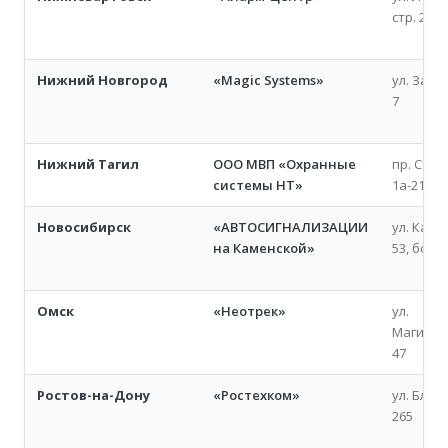
стр. 24
Нижний Новгород
«Magic Systems»
ул. Заов
7
Нижний Тагил
ООО МВП «Охранные
пр. Стро
системы НТ»
1а-21
Новосибирск
«АВТОСИГНАЛИЗАЦИИ
ул. Каме
на Каменской»
53, бокс
Омск
«Неотрек»
ул.
Магистр
47
Ростов-на-Дону
«Ростехком»
ул. Благ
265